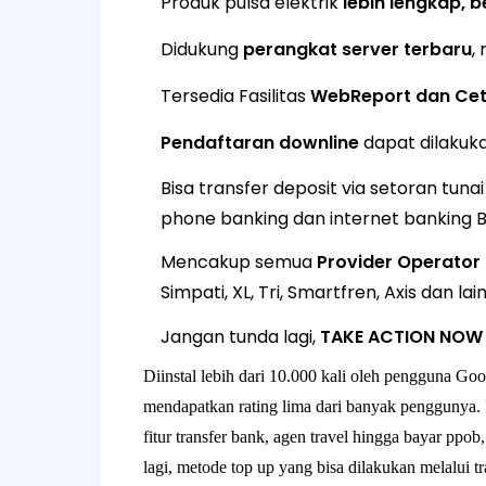
Produk pulsa elektrik
lebih lengkap, 
Didukung
perangkat server terbaru
,
Tersedia Fasilitas
WebReport dan Cet
Pendaftaran downline
dapat dilakuka
Bisa transfer deposit via setoran tuna
phone banking dan internet banking B
Mencakup semua
Provider Operator 
Simpati, XL, Tri, Smartfren, Axis dan lai
Jangan tunda lagi,
TAKE ACTION NOW !
Diinstal lebih dari 10.000 kali oleh pengguna Goo
mendapatkan rating lima dari banyak penggunya. D
fitur transfer bank, agen travel hingga bayar pp
lagi, metode top up yang bisa dilakukan melalui 