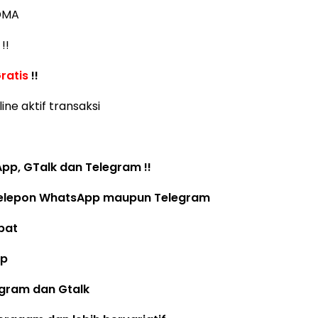
DMA
!!
ratis
!!
ine aktif transaksi
p, GTalk dan Telegram !!
elepon WhatsApp maupun Telegram
pat
op
egram dan Gtalk