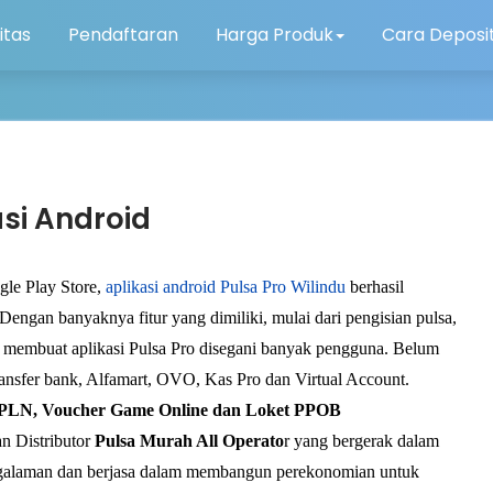
itas
Pendaftaran
Harga Produk
Cara Deposi
asi Android
gle Play Store,
aplikasi android Pulsa Pro Wilindu
berhasil
engan banyaknya fitur yang dimiliki, mulai dari pengisian pulsa,
ob, membuat aplikasi Pulsa Pro disegani banyak pengguna. Belum
transfer bank, Alfamart, OVO, Kas Pro dan Virtual Account.
PLN, Voucher Game Online dan Loket PPOB
n Distributor
Pulsa Murah All Operato
r yang bergerak dalam
pengalaman dan berjasa dalam membangun perekonomian untuk