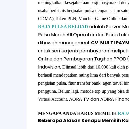
meningkatkan kesejahteraan bagi masyarakat de
usaha berbisnis berjualan
pulsa dengan sistim satu
CDMA),
Token PLN, Voucher Game Online dan 
adalah Server Mu
RAJA PULSA RELOAD
Pulsa Murah All Operator dan Bisnis L
dibawah management
CV. MULTI PAY
untuk semua jenis pembayaran meliputi 
Online dan Pembayaran Tagihan PPOB (P
Indovision,
Diinstal lebih dari 10.000 kali oleh
berhasil mendapatkan rating lima dari banyak pen
pengisian pulsa, fitur transfer bank, agen travel
pengguna. Belum lagi, metode top up yang bisa d
AORA TV dan ADIRA Financ
Virtual Account.
MENGAPA ANDA HARUS MEMILIH
RAJ
Beberapa Alasan Kenapa Memilih K