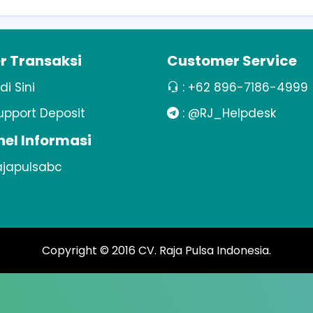
r Transaksi
Customer Service
 di Sini
:
+62 896-7186-4999
upport Deposit
:
@RJ_Helpdesk
el Informasi
japulsabc
Copyright © 2016
CV. Raja Pulsa Indonesia
.