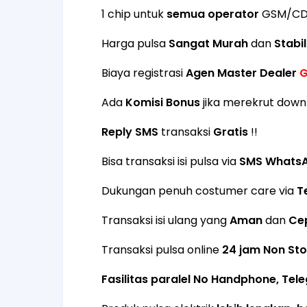
1 chip untuk
semua operator
GSM/C
Harga pulsa
Sangat Murah
dan
Stabil
Biaya registrasi
Agen Master Dealer
G
Ada
Komisi Bonus
jika merekrut downl
Reply SMS
transaksi
Gratis
!!
Bisa transaksi isi pulsa via
SMS WhatsAp
Dukungan penuh costumer care via
T
Transaksi isi ulang yang
Aman
dan
Ce
Transaksi pulsa online
24 jam Non St
Fasilitas paralel No Handphone, Tel