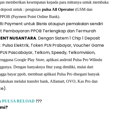
ngan memberikan kesempatan kepada para mitranya untuk membuka
 deposit untuk : pengisian
pulsa All Operator
(GSM dan
PPOB (Payment Point Online Bank).
lti Payment untuk Bisnis ataupun pemakaian sendiri
oket Pembayaran PPOB Terlengkap dan Termurah
MENT NUSANTARA
. Dengan Sistem 1 Chip 1 Deposit
: Pulsa Elektrik, Token PLN Prabayar, Voucher Game
LN Pascabayar, Telkom, Speedy, Telkomvision,
 pengguna Google Play Store, aplikasi android Pulsa Pro Wilindu
ggunya. Dengan banyaknya fitur yang dimiliki, mulai dari
 hingga bayar ppob, membuat aplikasi Pulsa Pro disegani banyak
ilakukan melalui transfer bank, Alfamart, OVO, Kas Pro dan
e).
A PULSA RELOAD
???
ami?