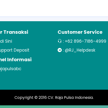
r Transaksi
Customer Service
 di Sini
:
+62 896-7186-4999
upport Deposit
:
@RJ_Helpdesk
el Informasi
japulsabc
Copyright © 2016
CV. Raja Pulsa Indonesia
.