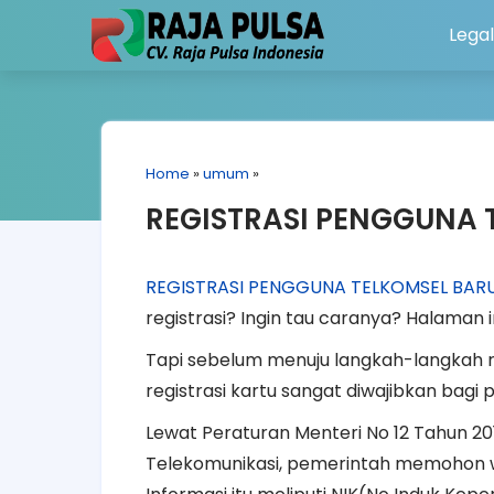
Legal
Home
»
umum
»
REGISTRASI PENGGUNA 
REGISTRASI PENGGUNA TELKOMSEL BAR
registrasi? Ingin tau caranya? Halaman
Tapi sebelum menuju langkah-langkah r
registrasi kartu sangat diwajibkan bagi
Lewat Peraturan Menteri No 12 Tahun 2
Telekomunikasi, pemerintah memohon war