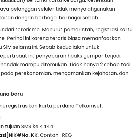
endudukan) serta no Kartu Keluarga. Ketentuan
upaya pelanggan seluler tidak menyalahgunakan
rkaitan dengan berbagai berbagai sebab.
dari terorisme. Menurut pemerintah, registrasi kartu
. Perihal ini karena teroris biasa memanfaatkan
 SIM selama ini. Sebab kedua ialah untuk
eperti saat ini, penyebaran hoaks gempar terjadi.
s hendak mampu ditemukan. Tidak hanya 2 sebab tadi
as pada perekonomian, mengamankan kejahatan, dan
guna baru
meregistrasikan kartu perdana Telkomsel :
.
n tujuan SMS ke 4444.
asi]NIK#No. KK
. Contoh : REG