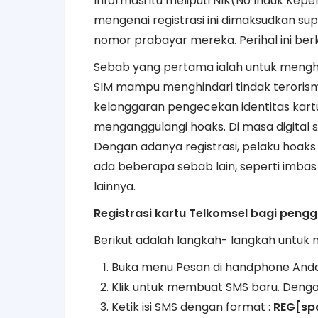
Informasi itu meliputi NIK(No Induk Kep
mengenai registrasi ini dimaksudkan s
nomor prabayar mereka. Perihal ini be
Sebab yang pertama ialah untuk menghin
SIM mampu menghindari tindak terorisme
kelonggaran pengecekan identitas kartu
menganggulangi hoaks. Di masa digital s
Dengan adanya registrasi, pelaku hoak
ada beberapa sebab lain, seperti imb
lainnya.
Registrasi kartu Telkomsel bagi peng
Berikut adalah langkah- langkah untuk 
Buka menu Pesan di handphone Anda
Klik untuk membuat SMS baru. Denga
Ketik isi SMS dengan format :
REG[sp