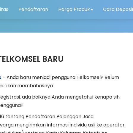
itas
Pendaftaran
Harga Produk
Cara Deposi
TELKOMSEL BARU
U
– Anda baru menjadi pengguna Telkomsel? Belum
 ini akan membahasnya.
egistrasi, ada baiknya Anda mengetahui kenapa sih
 pengguna?
016 tentang Pendaftaran Pelanggan Jasa
ga mengirimkan informasi individu asli ke operator.